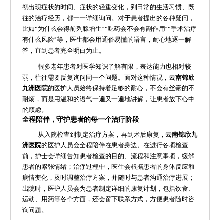
初出现症状的时间、症状的轻重变化，到日常的生活习惯、既
往的治疗经历，都一一详细询问。对于患者提出的各种疑问，
比如“为什么会得前列腺增生”“吃药会不会有副作用”“手术治疗
有什么风险”等，医生都会用通俗易懂的语言，耐心地逐一解
答，直到患者完全明白为止。
很多老年患者对医学知识了解有限，表达能力也相对较
弱，往往需要反复询问同一个问题。面对这种情况，
云南锦欣
九洲医院
的医护人员始终保持着足够的耐心，不会有丝毫的不
耐烦，而是用温和的语气一遍又一遍地讲解，让患者放下心中
的顾虑。
全程陪伴，守护患者的每一个治疗阶段
从入院检查到制定治疗方案，再到术后康复，
云南锦欣九
洲医院
的医护人员会全程陪伴在患者身边。在进行各项检查
前，护士会详细告知患者检查的目的、流程和注意事项，缓解
患者的紧张情绪；治疗过程中，医生会根据患者的身体反应和
病情变化，及时调整治疗方案，并随时与患者沟通治疗进展；
出院时，医护人员会为患者制定详细的康复计划，包括饮食、
运动、用药等各个方面，还会留下联系方式，方便患者随时咨
询问题。