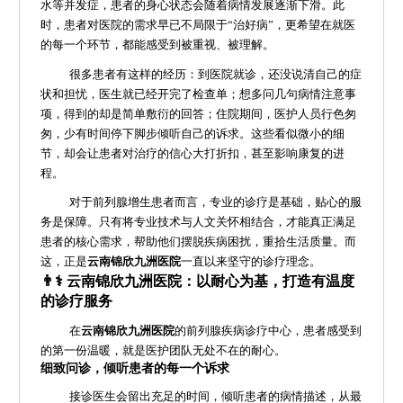
水等并发症，患者的身心状态会随着病情发展逐渐下滑。此
时，患者对医院的需求早已不局限于“治好病”，更希望在就医
的每一个环节，都能感受到被重视、被理解。
很多患者有这样的经历：到医院就诊，还没说清自己的症
状和担忧，医生就已经开完了检查单；想多问几句病情注意事
项，得到的却是简单敷衍的回答；住院期间，医护人员行色匆
匆，少有时间停下脚步倾听自己的诉求。这些看似微小的细
节，却会让患者对治疗的信心大打折扣，甚至影响康复的进
程。
对于前列腺增生患者而言，专业的诊疗是基础，贴心的服
务是保障。只有将专业技术与人文关怀相结合，才能真正满足
患者的核心需求，帮助他们摆脱疾病困扰，重拾生活质量。而
这，正是
云南锦欣九洲医院
一直以来坚守的诊疗理念。
👨⚕️ 云南锦欣九洲医院：以耐心为基，打造有温度
的诊疗服务
在
云南锦欣九洲医院
的前列腺疾病诊疗中心，患者感受到
的第一份温暖，就是医护团队无处不在的耐心。
细致问诊，倾听患者的每一个诉求
接诊医生会留出充足的时间，倾听患者的病情描述，从最