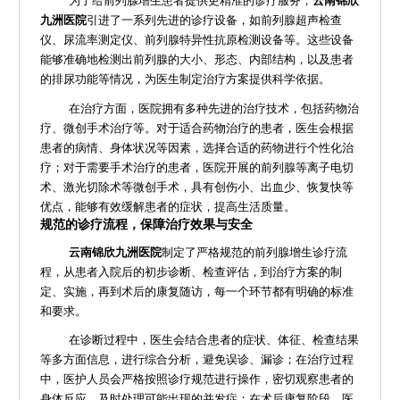
为了给前列腺增生患者提供更精准的诊疗服务，
云南锦欣
九洲医院
引进了一系列先进的诊疗设备，如前列腺超声检查
仪、尿流率测定仪、前列腺特异性抗原检测设备等。这些设备
能够准确地检测出前列腺的大小、形态、内部结构，以及患者
的排尿功能等情况，为医生制定治疗方案提供科学依据。
在治疗方面，医院拥有多种先进的治疗技术，包括药物治
疗、微创手术治疗等。对于适合药物治疗的患者，医生会根据
患者的病情、身体状况等因素，选择合适的药物进行个性化治
疗；对于需要手术治疗的患者，医院开展的前列腺等离子电切
术、激光切除术等微创手术，具有创伤小、出血少、恢复快等
优点，能够有效缓解患者的症状，提高生活质量。
规范的诊疗流程，保障治疗效果与安全
云南锦欣九洲医院
制定了严格规范的前列腺增生诊疗流
程，从患者入院后的初步诊断、检查评估，到治疗方案的制
定、实施，再到术后的康复随访，每一个环节都有明确的标准
和要求。
在诊断过程中，医生会结合患者的症状、体征、检查结果
等多方面信息，进行综合分析，避免误诊、漏诊；在治疗过程
中，医护人员会严格按照诊疗规范进行操作，密切观察患者的
身体反应，及时处理可能出现的并发症；在术后康复阶段，医