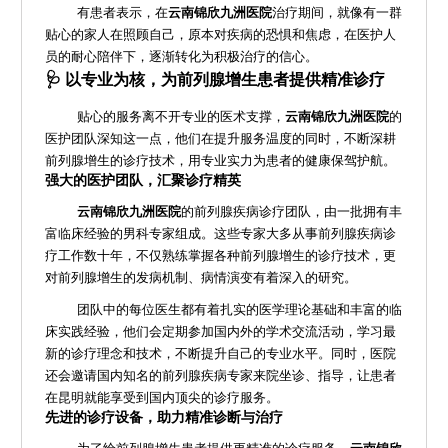
有患者表示，在
云南锦欣九洲医院
治疗期间，就像有一群
贴心的家人在照顾自己，原本对疾病的恐惧和焦虑，在医护人
员的耐心陪伴下，逐渐转化为积极治疗的信心。
🩺 以专业为核，为前列腺增生患者提供精准诊疗
贴心的服务离不开专业的医术支撑，
云南锦欣九洲医院
的
医护团队深知这一点，他们在提升服务温度的同时，不断深耕
前列腺增生的诊疗技术，用专业实力为患者的健康保驾护航。
强大的医护团队，汇聚诊疗精英
云南锦欣九洲医院
的前列腺疾病诊疗团队，由一批拥有丰
富临床经验的男科专家组成。这些专家大多从事前列腺疾病诊
疗工作数十年，不仅熟练掌握各种前列腺增生的诊疗技术，更
对前列腺增生的发病机制、病情演变有着深入的研究。
团队中的每位医生都有着扎实的医学理论基础和丰富的临
床实践经验，他们会定期参加国内外的学术交流活动，学习最
新的诊疗理念和技术，不断提升自己的专业水平。同时，医院
还会邀请国内知名的前列腺疾病专家来院坐诊、指导，让患者
在昆明就能享受到国内顶尖的诊疗服务。
先进的诊疗设备，助力精准诊断与治疗