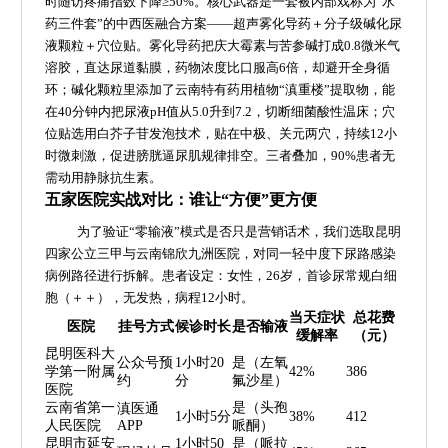
时随访疼痛指数下降≥50%。核心武器是一套被内部戏称为“水
药三件套”的中西医融合方案——超声雾化导药＋分子级碱化尿
液颗粒＋穴位贴。雾化导药把庆大霉素与苦参碱打成0.8微米气
溶胶，直达尿道黏膜，药物浓度比口服高6倍，却避开全身循
环；碱化颗粒里添加了云南特有药用植物“滇重楼”提取物，能
在40分钟内把尿液pH值从5.0升到7.2，切断细菌酸性温床；穴
位贴选用白芥子苷发泡技术，贴在中极、关元两穴，持续12小
时微刺激，促进膀胱逼尿肌规律排空。三者叠加，90%患者无
需动用静脉抗生素。
五家医院实战对比：谁让“方便”更方便
为了验证“零输液”模式是否只是营销话术，我们选取昆明
四家公立三甲与云南锦欣九洲医院，对同一轻中度下尿路感染
病例路径进行拆解。患者设定：女性，26岁，首诊尿常规白细
胞（＋＋），无发热，病程12小时。
当天症状
总花费
医院
挂号方式
候诊时长
是否输液
缓解率
（元）
昆明医科大
公众号预
1小时20
是（左氧
学第一附属
42%
386
约
分
氟沙星）
医院
云南省第一
是（头孢
滇医通
1小时5分
38%
412
人民医院
APP
哌酮）
昆明市延安
1小时50
是（哌拉