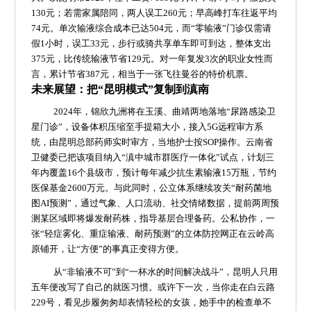
130元；若需家属陪同，两人误工260元；早高峰打车往返平均
74元。单次输液综合成本已达504元，而“零输液”门诊仅需请
假1小时，误工33元，步行或骑共享单车即可到达，整体支出
375元，比传统输液节省129元。对一年复发3次的职业女性而
言，累计节省387元，相当于一张飞往曼谷的特价机票。
未来展望：把“昆明模式”复制到滇南
2024年，锦欣九洲将在玉溪、曲靖两地落地“尿路感染卫
星门诊”，设备体积压缩至手提箱大小，接入5G远程审方系
统，由昆明总部药师实时审方，当地护士按SOP操作。云南省
卫健委已把该项目纳入“滇中城市群医疗一体化”试点，计划三
年内覆盖16个县级市，预计每年减少抗生素输液15万瓶，节约
医保基金2600万元。与此同时，公立体系继续攻关“耐药菌地
图AI预测”，通过气象、人口流动、社交情绪数据，提前两周预
测某区域即将爆发耐药株，指导基层合理备药。公私协作，一
张“轻症雾化、重症输液、耐药预测”的立体防控网正在云岭高
原铺开，让“方便”的事真正变得方便。
从“非输液不可”到“一杯水的时间解决战斗”，昆明人只用
五年便改写了自己的就医习惯。或许下一次，当你走在白云路
229号，看见步履匆匆却表情轻松的女孩，她手中的检查单不