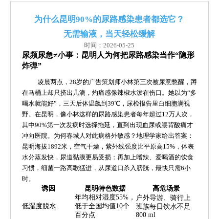
为什么昆明90%的尿路感染患者都选它？
无需输液，当天轻松缓解
时间：2026-05-25
尿频尿急≠小事：昆明人为何把尿路感染当作“隐形
炸弹”
凌晨两点，28岁的广告策划师小林第三次被尿意憋醒，蹲
在马桶上却只挤出几滴，灼痛感像辣椒水泼在伤口。她以为“多
喝水就能好”，三天后体温飙到39℃，尿检报告里白细胞满视
野。在昆明，像小林这样的尿路感染患者每年超过12万人次，
其中90%第一次发病时选择拖延，直到出现血尿或腰背酸痛才
冲向医院。为何春城人对此病格外敏感？地理学家给出答案：
昆明海拔1892米，空气干燥，紫外线强度比平原高15%，体表
水分蒸发快，尿道黏膜更易受损；再加上嗜辣、爱喝酒的饮食
习惯，细菌一路高歌猛进，从尿道口杀入膀胱，最快只需6小
时。
诱因
昆明特色数据
高危场景
年均相对湿度55%，
户外导游、骑行上
低湿度脱水
低于全国均值10个
班族每日饮水不足
百分点
800 ml