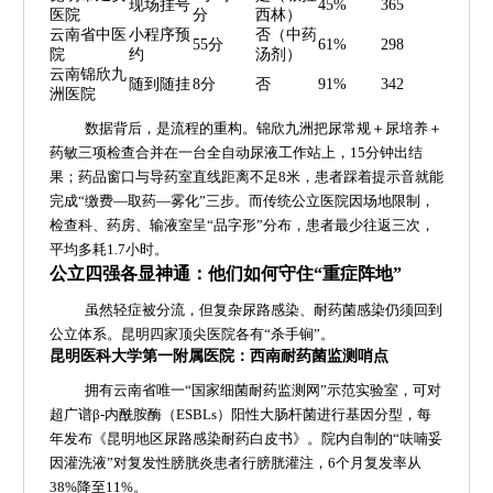
现场挂号
45%
365
医院
分
西林）
云南省中医
小程序预
否（中药
55分
61%
298
院
约
汤剂）
云南锦欣九
随到随挂
8分
否
91%
342
洲医院
数据背后，是流程的重构。锦欣九洲把尿常规＋尿培养＋
药敏三项检查合并在一台全自动尿液工作站上，15分钟出结
果；药品窗口与导药室直线距离不足8米，患者踩着提示音就能
完成“缴费—取药—雾化”三步。而传统公立医院因场地限制，
检查科、药房、输液室呈“品字形”分布，患者最少往返三次，
平均多耗1.7小时。
公立四强各显神通：他们如何守住“重症阵地”
虽然轻症被分流，但复杂尿路感染、耐药菌感染仍须回到
公立体系。昆明四家顶尖医院各有“杀手锏”。
昆明医科大学第一附属医院：西南耐药菌监测哨点
拥有云南省唯一“国家细菌耐药监测网”示范实验室，可对
超广谱β-内酰胺酶（ESBLs）阳性大肠杆菌进行基因分型，每
年发布《昆明地区尿路感染耐药白皮书》。院内自制的“呋喃妥
因灌洗液”对复发性膀胱炎患者行膀胱灌注，6个月复发率从
38%降至11%。