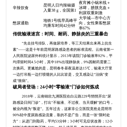
夜宵摊小锅米线＋
昆明人日均辣椒摄
辛辣饮食
冰啤，膀胱充血＋
入量38 g，全国第1
利尿双重刺激
大学城—市中心方
地铁1号线早高峰平
憋尿通勤
向，女性乘客憋尿
均乘车时间42分钟
率67%
传统输液迷宫：时间、耐药、静脉炎的三重暴击
“先去挂号排队，再做尿培养，等三天结果出来再上抗生
素”——这是十年前昆明尿路感染患者的标准流程。云南省第一
人民医院泌尿外科统计显示，2013年该院门诊输液率92%，平
均滞留时间4.5小时，其中18%出现静脉炎，9%因耐药需要二
次换药。更尴尬的是，昆明春冬昼夜温差达15℃，输液大厅里
一边打吊瓶一边打喷嚏的人比比皆是，交叉感染让“治病”变
成“致病”。
破局者登场：24小时“零输液”门诊如何炼成
2018年，云南锦欣九洲医院在白云路229号悄悄开出“尿
路感染日间门诊”，打出“不输液、不过夜、当天缓解”的口号，
被业内视为“叛逆”。五年过去，这家非公立医院竟抢走昆明市
90%轻中度尿路感染流量，靠的不是广告，而是一张“限时处
方”：从进门到取药，平均53分钟；3小时可见症状改善；12小