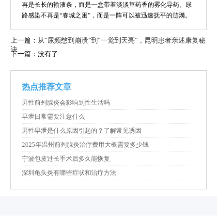
再是长长的输液条，而是一盒带着淡淡草药香的雾化导药。尿
路感染不再是“春城之困”，而是一阵可以被迅速抚平的涟漪。
上一篇：
从“尿频憋到崩溃”到“一觉到天亮”，昆明患者亲述康复秘
诀
下一篇：没有了
热点推荐文章
男性前列腺炎会影响到性生活吗
早泄日常需要注意什么
男性早泄是什么原因引起的？了解常见诱因
2025年温州前列腺炎治疗费用大概需要多少钱
宁波包皮过长手术后多久能恢复
深圳龟头炎有哪些症状和治疗方法