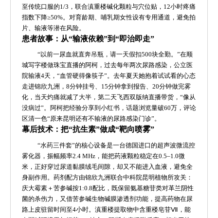
至传统口服的1/3，联合滇重楼碱化颗粒与穴位贴，12小时疼痛
指数下降≥50%。对育龄期、哺乳期女性设有专用通道，避免拍
片、输液等潜在风险。
患者故事：从“输液依赖”到“即治即走”
“以前一尿血就直奔吊瓶，请一天假扣500块全勤。”在顺
城写字楼做珠宝直播的阿柯，过去每年两次尿路感染，公立医
院输液4天，“血管硬得像筷子”。去年夏天她抱着试试看的心态
走进锦欣九洲，8分钟挂号、15分钟拿到报告、20分钟做完雾
化，当天灼痛就减了大半，第二天飞西双版纳直播带货，“像从
没病过”。阿柯把经验分享到小红书，话题浏览量破60万，评论
区清一色“原来昆明还有不输液的尿路感染门诊”。
幕后技术：把“抗生素”做成“靶向喷雾”
“水药三件套”的核心设备是一台德国进口的超声波微流控
雾化器，振幅频率2.4 MHz，能把药液颗粒稳定在0.5–1.0微
米，正好穿过尿道黏膜绒毛间隙，却又不能进入血液，避免全
身副作用。药剂配方由锦欣九洲联合中科院昆明植物所攻关：
庆大霉素＋苦参碱按1:0.8配比，既保留氨基糖苷类对革兰阴性
菌的杀伤力，又借苦参碱生物碱膜渗透剂功能，提高药物在尿
路上皮驻留时间至4小时。滇重楼提取物中含重楼皂苷Ⅶ，能