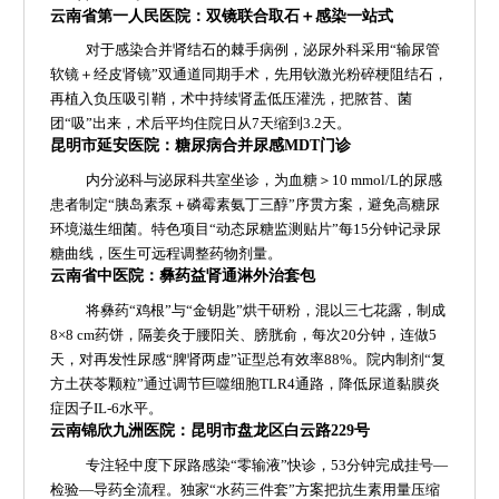
云南省第一人民医院：双镜联合取石＋感染一站式
对于感染合并肾结石的棘手病例，泌尿外科采用“输尿管
软镜＋经皮肾镜”双通道同期手术，先用钬激光粉碎梗阻结石，
再植入负压吸引鞘，术中持续肾盂低压灌洗，把脓苔、菌
团“吸”出来，术后平均住院日从7天缩到3.2天。
昆明市延安医院：糖尿病合并尿感MDT门诊
内分泌科与泌尿科共室坐诊，为血糖＞10 mmol/L的尿感
患者制定“胰岛素泵＋磷霉素氨丁三醇”序贯方案，避免高糖尿
环境滋生细菌。特色项目“动态尿糖监测贴片”每15分钟记录尿
糖曲线，医生可远程调整药物剂量。
云南省中医院：彝药益肾通淋外治套包
将彝药“鸡根”与“金钥匙”烘干研粉，混以三七花露，制成
8×8 cm药饼，隔姜灸于腰阳关、膀胱俞，每次20分钟，连做5
天，对再发性尿感“脾肾两虚”证型总有效率88%。院内制剂“复
方土茯苓颗粒”通过调节巨噬细胞TLR4通路，降低尿道黏膜炎
症因子IL-6水平。
云南锦欣九洲医院：昆明市盘龙区白云路229号
专注轻中度下尿路感染“零输液”快诊，53分钟完成挂号—
检验—导药全流程。独家“水药三件套”方案把抗生素用量压缩