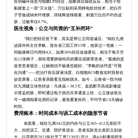
在弱碱环境里与细菌LPS结合，阻断炎症级联反应，相当于给
黏膜套上一层“灭火毯”。穴位贴则采用静电纺丝技术，把白芥
子苷做成纳米纤维膜，持续释放辣根素，刺激穴位但不灼伤皮
肤，过敏率仅0.7%。
医生视角：公立与民营的“互补闭环”
“我们把轻症抢下来，其实是帮公立同道减压。”锦欣九洲
泌尿外科主任李帆，曾在省三院工作15年，他算过一笔账：一
间输液椅日均周转4人，如果30%轻症改做雾化，相当于每天空
出12张椅子，留给需要静脉给药的重症或脓肾患者。“最难的是
改变患者观念，让她相信不输液也能好。”李帆的诀窍是“可视
化沟通”——把治疗前后尿液浊度、白细胞RCS数值实时投射在
诊室屏幕，让患者亲眼看见指标跳水。如今，云南省一院与锦
欣九洲建立绿色转诊：凡体温＞38.5℃、血肌酐升高或影像提
示肾盂积脓，即时通过电子病历共享通道上转，公立接诊医生
可一键调阅雾化用药记录，避免重复给药，平均节省1.8天确诊
时间。
费用账本：时间成本与误工成本的隐形节省
表面看，锦欣九洲342元的均价与公立365–412元差距不
大，但把误工、交通、陪护算进去，患者实际支出差距立刻放
大。以昆明市2023年社平工资7139元/月计，请4小时事假损失