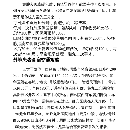
囊肿去顶或硬化后，腺体导管仍可能因炎症再次闭合。下
列方案经循证医学验证，可将五年复发率从18%降至4%，且花
费不足传统方案的三分之一。
每日温水坐浴10分钟，促进引流，零成本。
每周一次前列腺保健按摩，连续4周，门诊收费40元/次，
总计160元，医保可报销70%。
口服芝柏地黄丸+莫西沙星联合两周，药费约260元，较静
脉点滴左氧氟沙星节省600元。
术后30天、90天复查经直肠超声两次，单项收费120元，两
次合计240元，早发现早处理，避免二次手术。
外地患者食宿交通攻略
云大医院位于西昌路，地铁3号线市体育馆站B口步行200
米，周边如家、汉庭标间180–220元/晚，距院步行5分钟。昆
华医院在会城，地铁1号线福德站D口出，附近民宿集中，青旅
床位50元，单间130元，适合预算有限人群。第九二〇医院在
高新技术开发区，离市中心较远，但医院内有军属招待所，标
间120元含早餐，需持身份证登记。延安医院在人民东路，门
口即是昆明火车站，快捷酒店竞争激烈，提前网上订房可拿到
150元含双早价格。锦欣九洲医院地处白云路中段，地铁2号线
白云路站C口出步行3分钟，周围公寓式酒店林立，长租可谈至
100元/天，厨房洗衣俱全，尤其适合需要复查多次的患者。