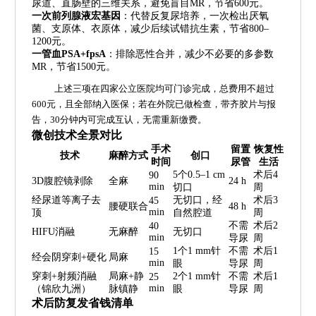
尿道、直肠壁的三维关系，避免盲目MR，节省600元。
一次前列腺液宏基因
：代替反复尿培养，一次检出厌氧
菌、支原体、衣原体，减少后续试错抗生素，节省800–
1200元。
一管血PSA+fpsA
：排除恶性合并，减少不必要的多参数
MR，节省1500元。
上述三项在四家公立医院均可门诊完成，总费用不超过
600元，且全部纳入医保；若在外院已做检查，带齐胶片与报
告，30分钟内可完成互认，无需重新缴费。
微创技术全景对比
手术
留置
恢复性
技术
麻醉方式
创口
时间
尿管
生活
5个0.5–1 cm
术后4
90
3D腹腔镜剥除
全麻
24 h
min
切口
周
经尿道等离子去
无切口，经
术后3
45
腰硬联合
48 h
min
顶
自然腔道
周
不需
术后2
40
HIFU消融
无麻醉
无切口
min
导尿
周
1个1 mm针
不需
术后1
15
经会阴穿刺+硬化
局麻
min
眼
导尿
周
穿刺+射频消融
局麻+静
2个1 mm针
不需
术后1
25
min
（锦欣九洲）
脉镇静
眼
导尿
周
术后防复发省钱清单