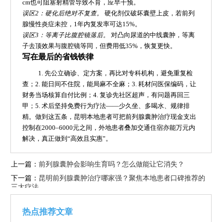
cm也可阻塞射精管导致不育，应早干预。
误区2：硬化后绝对不复查。
硬化剂仅破坏囊壁上皮，若前列
腺慢性炎症未控，1年内复发率可达15%。
误区3：等离子比腹腔镜落后。
对凸向尿道的中线囊肿，等离
子去顶效果与腹腔镜等同，但费用低35%，恢复更快。
写在最后的省钱铁律
1. 先公立确诊、定方案，再比对专科机构，避免重复检
查；2. 能日间不住院，能局麻不全麻；3. 耗材问医保编码，让
财务当场核算自付比例；4. 复诊先社区超声，有问题再回三
甲；5. 术后坚持免费行为疗法——少久坐、多喝水、规律排
精。做到这五条，昆明本地患者可把前列腺囊肿治疗现金支出
控制在2000–6000元之间，外地患者叠加交通住宿亦能万元内
解决，真正做到“高效且实惠”。
上一篇：
前列腺囊肿会影响生育吗？怎么做能让它消失？
下一篇：
昆明前列腺囊肿治疗哪家强？聚焦本地患者口碑推荐的
三大疗法
热点推荐文章