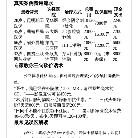
真实案例费用流水
选择医
总费
现金
患者背景
治疗方式
医保报销
院
用
支出
28岁，昆明职工
昆华医
经会阴穿刺
10120
2240
7880元
元
元
医保
院
+硬化
45岁，曲靖居民
云大医
3D腹腔镜
23800
7700
16100元
元
元
医保
院
剥除
66岁，省外异地
第九二
18800
6600
HIFU消融
12200元
元
元
医保
〇医院
32岁，自费互联
锦欣九
穿刺+射频
8800
0元（未
8800
元
元
网从业者
洲医院
消融
参保）
专家教你三句砍价话术
公立体系价格固化，但可通过合理减少冗余项目降低账
单。
“医生，我已经在外院做了3.0T MR，请帮我豁免术前
CT。”——影像互认可省450元。
“术后能口服药物就不必静脉用抗生素。”——三代头孢静
脉7天需800元，口服莫西仅需260元。
“日间手术能不住院就不住院。”——昆明多家医院床位费
40–60元/天，减少3天即可省120–180元。
最常见误区解读
误区1：囊肿小于2 cm不必治。
若位于精阜部位，即使1