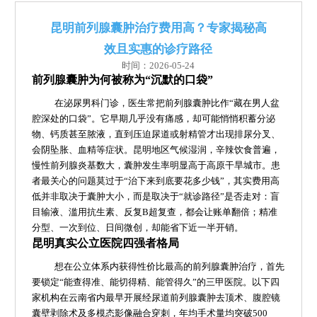
昆明前列腺囊肿治疗费用高？专家揭秘高
效且实惠的诊疗路径
时间：2026-05-24
前列腺囊肿为何被称为“沉默的口袋”
在泌尿男科门诊，医生常把前列腺囊肿比作“藏在男人盆
腔深处的口袋”。它早期几乎没有痛感，却可能悄悄积蓄分泌
物、钙质甚至脓液，直到压迫尿道或射精管才出现排尿分叉、
会阴坠胀、血精等症状。昆明地区气候湿润，辛辣饮食普遍，
慢性前列腺炎基数大，囊肿发生率明显高于高原干旱城市。患
者最关心的问题莫过于“治下来到底要花多少钱”，其实费用高
低并非取决于囊肿大小，而是取决于“就诊路径”是否走对：盲
目输液、滥用抗生素、反复B超复查，都会让账单翻倍；精准
分型、一次到位、日间微创，却能省下近一半开销。
昆明真实公立医院四强者格局
想在公立体系内获得性价比最高的前列腺囊肿治疗，首先
要锁定“能查得准、能切得精、能管得久”的三甲医院。以下四
家机构在云南省内最早开展经尿道前列腺囊肿去顶术、腹腔镜
囊壁剥除术及多模态影像融合穿刺，年均手术量均突破500