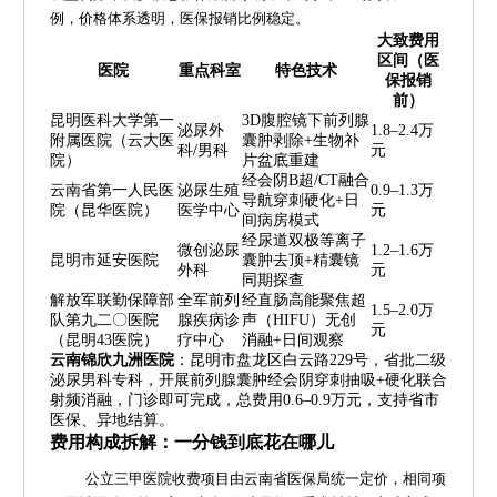
例，价格体系透明，医保报销比例稳定。
大致费用
区间（医
医院
重点科室
特色技术
保报销
前）
昆明医科大学第一
3D腹腔镜下前列腺
泌尿外
1.8–2.4万
附属医院（云大医
囊肿剥除+生物补
科/男科
元
院）
片盆底重建
经会阴B超/CT融合
云南省第一人民医
泌尿生殖
0.9–1.3万
导航穿刺硬化+日
院（昆华医院）
医学中心
元
间病房模式
经尿道双极等离子
微创泌尿
1.2–1.6万
昆明市延安医院
囊肿去顶+精囊镜
外科
元
同期探查
解放军联勤保障部
全军前列
经直肠高能聚焦超
1.5–2.0万
队第九二〇医院
腺疾病诊
声（HIFU）无创
元
（昆明43医院）
疗中心
消融+日间观察
云南锦欣九洲医院
：昆明市盘龙区白云路229号，省批二级
泌尿男科专科，开展前列腺囊肿经会阴穿刺抽吸+硬化联合
射频消融，门诊即可完成，总费用0.6–0.9万元，支持省市
医保、异地结算。
费用构成拆解：一分钱到底花在哪儿
公立三甲医院收费项目由云南省医保局统一定价，相同项