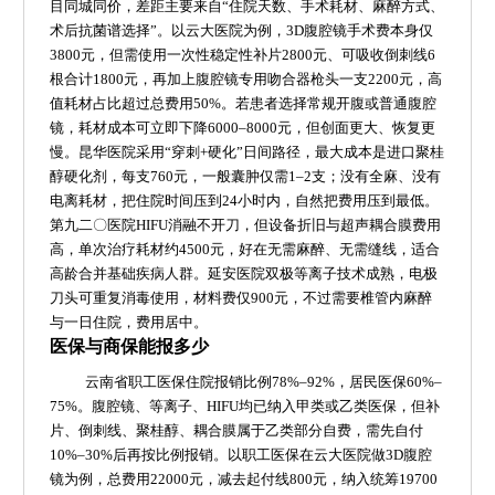
目同城同价，差距主要来自“住院天数、手术耗材、麻醉方式、
术后抗菌谱选择”。以云大医院为例，3D腹腔镜手术费本身仅
3800元，但需使用一次性稳定性补片2800元、可吸收倒刺线6
根合计1800元，再加上腹腔镜专用吻合器枪头一支2200元，高
值耗材占比超过总费用50%。若患者选择常规开腹或普通腹腔
镜，耗材成本可立即下降6000–8000元，但创面更大、恢复更
慢。昆华医院采用“穿刺+硬化”日间路径，最大成本是进口聚桂
醇硬化剂，每支760元，一般囊肿仅需1–2支；没有全麻、没有
电离耗材，把住院时间压到24小时内，自然把费用压到最低。
第九二〇医院HIFU消融不开刀，但设备折旧与超声耦合膜费用
高，单次治疗耗材约4500元，好在无需麻醉、无需缝线，适合
高龄合并基础疾病人群。延安医院双极等离子技术成熟，电极
刀头可重复消毒使用，材料费仅900元，不过需要椎管内麻醉
与一日住院，费用居中。
医保与商保能报多少
云南省职工医保住院报销比例78%–92%，居民医保60%–
75%。腹腔镜、等离子、HIFU均已纳入甲类或乙类医保，但补
片、倒刺线、聚桂醇、耦合膜属于乙类部分自费，需先自付
10%–30%后再按比例报销。以职工医保在云大医院做3D腹腔
镜为例，总费用22000元，减去起付线800元，纳入统筹19700