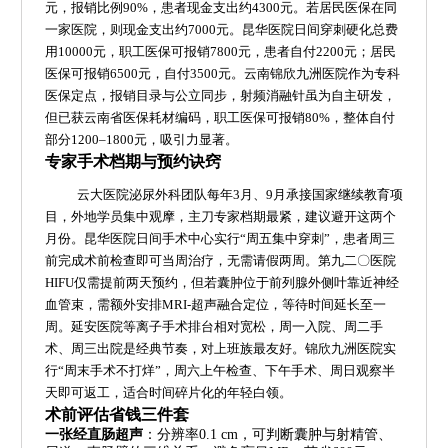
元，报销比例90%，患者现金支出约4300元。若居民医保在同
一家医院，则现金支出约7000元。昆华医院日间穿刺硬化总费
用10000元，职工医保可报销7800元，患者自付2200元；居民
医保可报销6500元，自付3500元。云南锦欣九洲医院作为专科
医保定点，报销目录与公立同步，射频消融针虽为自主研发，
但已获云南省医保耗材编码，职工医保可报销80%，整体自付
部分1200–1800元，吸引力显著。
专家手术档期与预约诀窍
云大医院泌尿外科团队每年3月、9月承接国家继续教育项
目，外地学员集中观摩，主刀专家档期最紧，建议避开这两个
月份。昆华医院日间手术中心实行“周五集中穿刺”，患者周三
前完成术前检查即可当周治疗，无需请假两周。第九二〇医院
HIFU仅需提前两天预约，但若囊肿位于前列腺外侧叶靠近神经
血管束，需额外安排MRI-超声融合定位，等待时间延长至一
周。延安医院等离子手术排台相对宽松，周一入院、周二手
术、周三出院是经典节奏，对上班族最友好。锦欣九洲医院实
行“周末手术不打烊”，周六上午检查、下午手术、周日观察半
天即可返工，适合时间碎片化的年轻白领。
术前评估省钱三件套
一张经直肠超声
：分辨率0.1 cm，可判断囊肿与射精管、