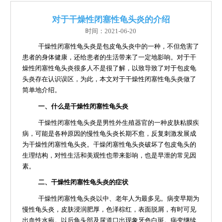
对于干燥性闭塞性龟头炎的介绍
时间：2021-06-20
干燥性闭塞性龟头炎是包皮龟头炎中的一种，不但危害了
患者的身体健康，还给患者的生活带来了一定地影响。对于干
燥性闭塞性龟头炎很多人不是很了解，以致导致了对于包皮龟
头炎存在认识误区，为此，本文对于干燥性闭塞性龟头炎做了
简单地介绍。
一、什么是干燥性闭塞性龟头炎
干燥性闭塞性龟头炎是男性外生殖器官的一种皮肤粘膜疾
病，可能是各种原因的慢性龟头炎长期不愈，反复刺激发展成
为干燥性闭塞性龟头炎。干燥闭塞性龟头炎破坏了包皮龟头的
生理结构，对性生活和美观性也带来影响，也是早泄的常见因
素。
二、干燥性闭塞性龟头炎的症状
干燥性闭塞性龟头炎以中、老年人为最多见。病变早期为
慢性龟头炎，皮肤浸润肥厚，色泽棕红，表面脱屑，有时可见
出血性水疱。以后龟头部及尿道口出现象牙色白斑。病变继续