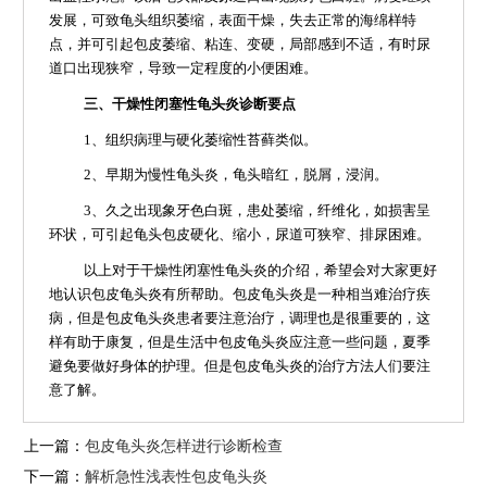
发展，可致龟头组织萎缩，表面干燥，失去正常的海绵样特
点，并可引起包皮萎缩、粘连、变硬，局部感到不适，有时尿
道口出现狭窄，导致一定程度的小便困难。
三、干燥性闭塞性龟头炎诊断要点
1、组织病理与硬化萎缩性苔藓类似。
2、早期为慢性龟头炎，龟头暗红，脱屑，浸润。
3、久之出现象牙色白斑，患处萎缩，纤维化，如损害呈
环状，可引起龟头包皮硬化、缩小，尿道可狭窄、排尿困难。
以上对于干燥性闭塞性龟头炎的介绍，希望会对大家更好
地认识包皮龟头炎有所帮助。包皮龟头炎是一种相当难治疗疾
病，但是包皮龟头炎患者要注意治疗，调理也是很重要的，这
样有助于康复，但是生活中包皮龟头炎应注意一些问题，夏季
避免要做好身体的护理。但是包皮龟头炎的治疗方法人们要注
意了解。
上一篇：
包皮龟头炎怎样进行诊断检查
下一篇：
解析急性浅表性包皮龟头炎