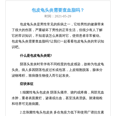
包皮龟头炎需要查血脂吗？
时间：2021-05-29
包皮龟头炎是男性常见的疾病之一，它给男性的健康带来
了很大的伤害，严重破坏了男性的正常生活，但很少有人了解
它的常识知识，不知道该怎么来面对它，使得患者非常被动。
包皮龟头炎需要查血脂吗?让我们一起看看包皮龟头炎的常识知
识吧。
什么是包皮龟头炎呢?
阴茎头发炎时常伴有不同程度的包皮感染，故称为包皮龟
头炎。病人多因阴茎包皮过长或包茎，上皮细胞脱落，腺体分
泌物堆积，致病微生物侵入而引起发炎。
症状体征
1.细菌性龟头包皮炎 阴茎头瘙痒、烧灼或疼痛，局部充血
水肿，重者表面糜烂，渗液或出血，甚至浅表溃疡。脓液镜检
和培养可见致病菌。
2.念珠菌性龟头包皮炎 多在免疫力低下和使用广谱抗生素