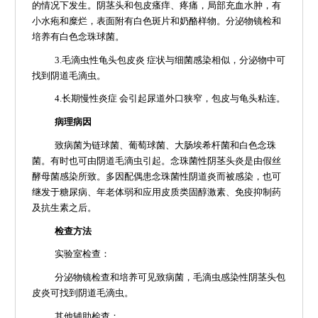
的情况下发生。阴茎头和包皮瘙痒、疼痛，局部充血水肿，有
小水疱和糜烂，表面附有白色斑片和奶酪样物。分泌物镜检和
培养有白色念珠球菌。
3.毛滴虫性龟头包皮炎 症状与细菌感染相似，分泌物中可
找到阴道毛滴虫。
4.长期慢性炎症 会引起尿道外口狭窄，包皮与龟头粘连。
病理病因
致病菌为链球菌、葡萄球菌、大肠埃希杆菌和白色念珠
菌。有时也可由阴道毛滴虫引起。念珠菌性阴茎头炎是由假丝
酵母菌感染所致。多因配偶患念珠菌性阴道炎而被感染，也可
继发于糖尿病、年老体弱和应用皮质类固醇激素、免疫抑制药
及抗生素之后。
检查方法
实验室检查：
分泌物镜检查和培养可见致病菌，毛滴虫感染性阴茎头包
皮炎可找到阴道毛滴虫。
其他辅助检查：