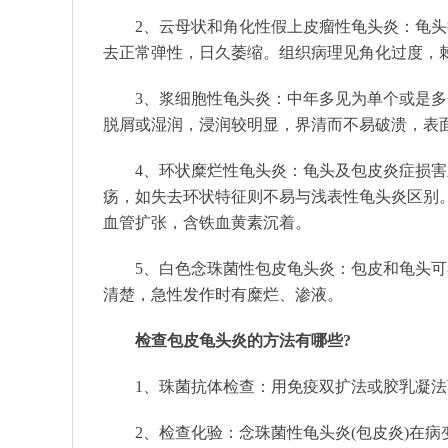
2、云母状和角化性假上皮瘤性龟头炎：龟
去正常弹性，日久萎缩。组织病理见角化过度，
3、浆细胞性龟头炎：中年多见为单个或是
脱屑或湿润，浸润较明显，界清而不易破溃，表
4、环状糜烂性龟头炎：龟头及包皮炎症损
疡，如失去环状特征则不易与浅表性龟头炎区别
血管扩张，含铁血黄素沉着。
5、白色念珠菌性包皮龟头炎：包皮和龟头
清楚，急性发作时有糜烂、渗液。
检查包皮龟头炎的方法有哪些?
1、珠菌抗体检查：用免疫双扩法或胶乳凝
2、检查化验：念珠菌性龟头炎(包皮炎)在