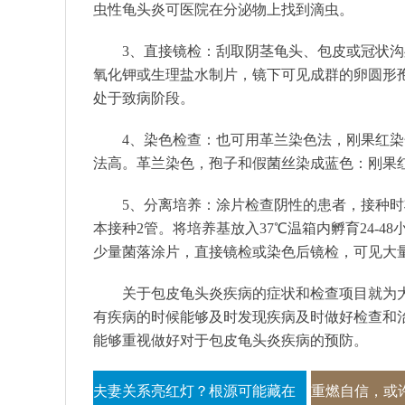
虫性龟头炎可医院在分泌物上找到滴虫。
3、直接镜检：刮取阴茎龟头、包皮或冠状沟
氧化钾或生理盐水制片，镜下可见成群的卵圆形
处于致病阶段。
4、染色检查：也可用革兰染色法，刚果红染
法高。革兰染色，孢子和假菌丝染成蓝色：刚果红
5、分离培养：涂片检查阴性的患者，接种时
本接种2管。将培养基放入37℃温箱内孵育24-
少量菌落涂片，直接镜检或染色后镜检，可见大
关于包皮龟头炎疾病的症状和检查项目就为
有疾病的时候能够及时发现疾病及时做好检查和
能够重视做好对于包皮龟头炎疾病的预防。
夫妻关系亮红灯？根源可能藏在
重燃自信，或