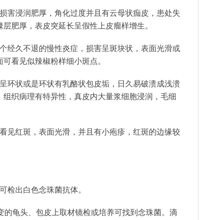
头损害浸润肥厚，角化过度并且有云母状痂皮，患处失
棘层肥厚，表皮突延长呈假性上皮瘤样增生。
多个经久不退的慢性炎症，损害呈斑块状，表面光滑或
面可看见似辣椒粉样细小斑点。
害呈环状或是环状有乳酪状包皮垢，日久易破溃成浅溃
。组织病理有特异性，真皮内大量浆细胞浸润，毛细
可看见红斑，表面光滑，并且有小疱疹，红斑的边缘较
法可检出白色念珠菌抗体。
病变的龟头、包皮上取材镜检或培养可找到念珠菌。滴