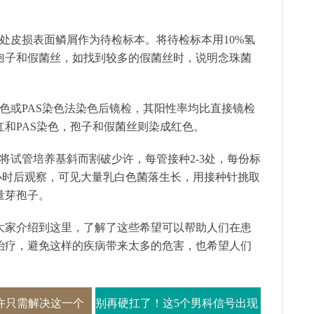
处皮损表面鳞屑作为待检标本。将待检标本用10%氢
孢子和假菌丝，如找到较多的假菌丝时，说明念珠菌
色或PAS染色法染色后镜检，其阳性率均比直接镜检
和PAS染色，孢子和假菌丝则染成红色。
将试管培养基斜而割破少许，每管接种2-3处，每份标
48小时后观察，可见大量乳白色菌落生长，用接种针挑取
量芽孢子。
大家介绍到这里，了解了这些希望可以帮助人们在患
治疗，避免这样的疾病带来太多的危害，也希望人们
许只需解决这一个
别再硬扛了！这5个男科信号出现