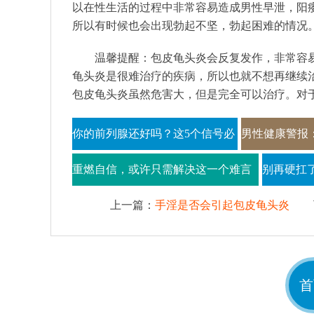
以在性生活的过程中非常容易造成男性早泄，阳
所以有时候也会出现勃起不坚，勃起困难的情况
温馨提醒：包皮龟头炎会反复发作，非常容
龟头炎是很难治疗的疾病，所以也就不想再继续
包皮龟头炎虽然危害大，但是完全可以治疗。对
你的前列腺还好吗？这5个信号必
男性健康警报：
须警惕
你可能正在忽
重燃自信，或许只需解决这一个难言
别再硬扛
之隐
一个就要
上一篇：
手淫是否会引起包皮龟头炎
首