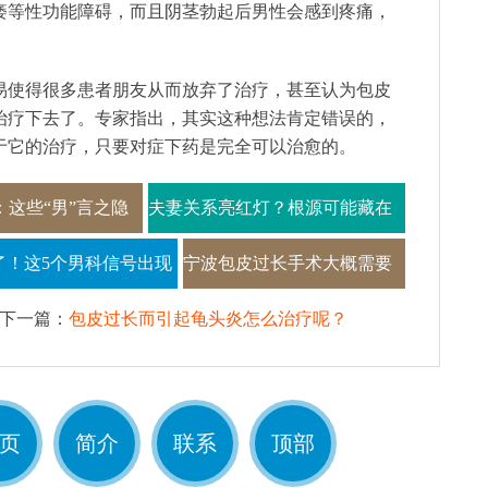
痿等性功能障碍，而且阴茎勃起后男性会感到疼痛，
。
易使得很多患者朋友从而放弃了治疗，甚至认为包皮
治疗下去了。专家指出，其实这种想法肯定错误的，
于它的治疗，只要对症下药是完全可以治愈的。
这些“男”言之隐
夫妻关系亮红灯？根源可能藏在
视
被你忽视的男科问题里
了！这5个男科信号出现
宁波包皮过长手术大概需要
警惕
多少钱
下一篇：
包皮过长而引起龟头炎怎么治疗呢？
页
简介
联系
顶部