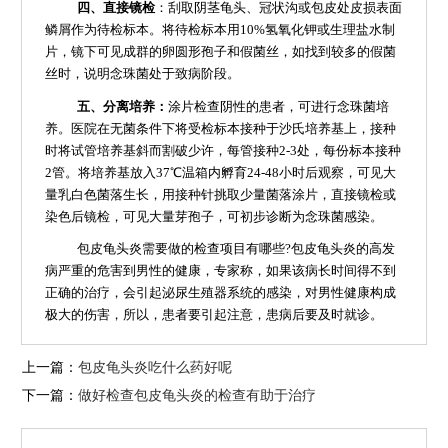
四、直接镜检
：刮取阴茎龟头、冠状沟或包皮处皮损表面
鳞屑作为待检标本。将待检标本用10%氢氧化钾或生理盐水制
片，镜下可见成群的卵圆形孢子和假菌丝，如找到较多的假菌
丝时，说明念珠菌处于致病阶段。
五、分离培养：
涂片检查阴性的患者，可进行念珠菌培
养。医院在无菌条件下将受检标本接种于沙氏培养基上，接种
时将试管培养基斜而割破少许，每管接种2-3处，每份标本接种
2管。将培养基放入37℃温箱内孵育24-48小时后观察，可见大
量乳白色菌落生长，用接种针挑取少量菌落涂片，直接镜检或
染色后镜检，可见大量芽孢子，可初步诊断为念珠菌感染。
包皮龟头炎需要做的检查项目有哪些?包皮龟头炎的高发
病严重的危害到男性的健康，专家称，如果该病长时间得不到
正确的治疗，会引起泌尿生殖器系统的感染，对男性健康构成
极大的伤害，所以，患者要引起注意，患病后要及时就诊。
上一篇：
包皮龟头炎吃什么药好呢
下一篇：
做好检查包皮龟头炎的检查有助于治疗