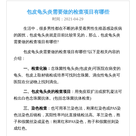
包皮龟头炎需要做的检查项目有哪些
时间：2021-04-29
生活中，很多男性都在不断的承受着男性生殖器感染疾病
的困扰，包皮龟头炎就是目前比较常见的，那么，包皮龟头炎
需要做的检查项目有哪些?
包皮龟头炎需要做的检查项目有哪些?以下是相关内容的
介绍：
一、检查化验：
念珠菌性龟头炎(包皮炎)可医院在病变的
龟头、包皮上取材镜检或培养可找到念珠菌。滴虫性龟头炎可
医院在分泌物上找到滴虫。
二、包皮龟头炎的检查项目
：用免疫双扩法或胶乳凝法可
检出白色念珠菌抗体。(包括念珠菌抗体检查)
三、染色检查
：也可用革兰染色法，刚果红染色或PAS染
色法染色后镜检，其阳性率均比直接镜检法高。革兰染色，孢
子和假菌丝染成蓝色：刚果红和PAS染色，孢子和假菌丝则染
成红色。